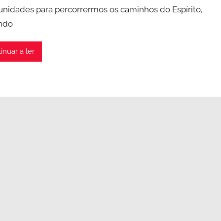
unidades para percorrermos os caminhos do Espírito,
ndo
inuar a ler