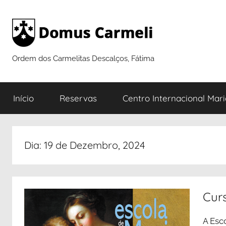
Saltar
para
o
conteúdo
Ordem dos Carmelitas Descalços, Fátima
Início
Reservas
Centro Internacional Mar
Dia:
19 de Dezembro, 2024
Cur
A Esc