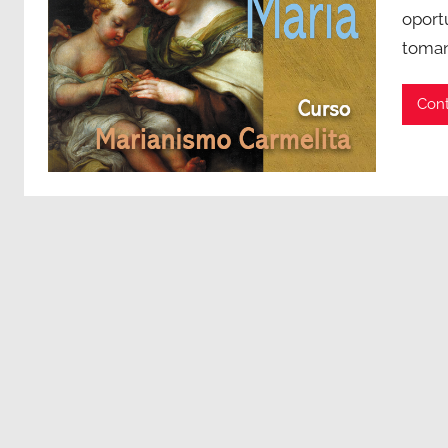
oport
toma
Cont