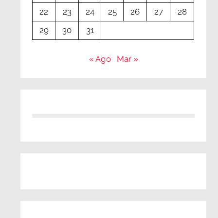
22
23
24
25
26
27
28
29
30
31
« Ago
Mar »