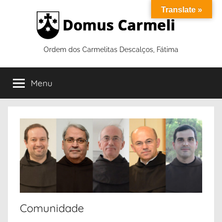
Saltar
Translate »
para
o
conteúdo
Ordem dos Carmelitas Descalços, Fátima
Menu
Comunidade