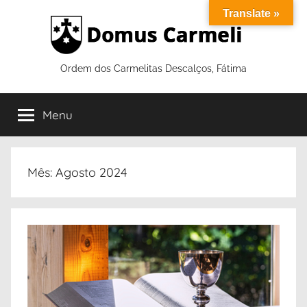
Saltar
Translate »
para
o
conteúdo
Ordem dos Carmelitas Descalços, Fátima
Menu
Mês:
Agosto 2024