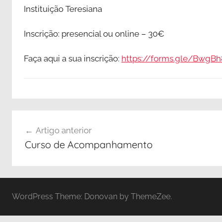
Instituição Teresiana
Inscrição: presencial ou online – 30€
Faça aqui a sua inscrição:
https://forms.gle/Bwg
N
Navegação
o
Artigo anterior
t
de
Curso de Acompanhamento
í
artigos
c
i
a
WordPress Theme: Donovan by ThemeZee.
s