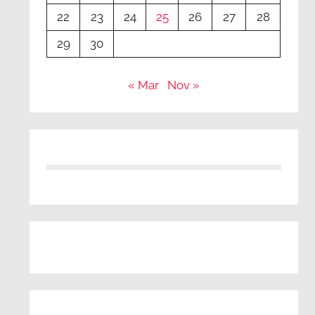
22
23
24
25
26
27
28
29
30
« Mar
Nov »