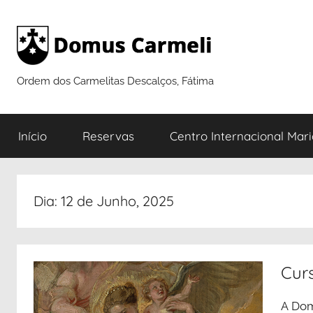
Saltar
para
o
conteúdo
Ordem dos Carmelitas Descalços, Fátima
Início
Reservas
Centro Internacional Mar
Dia:
12 de Junho, 2025
Cur
A Dom